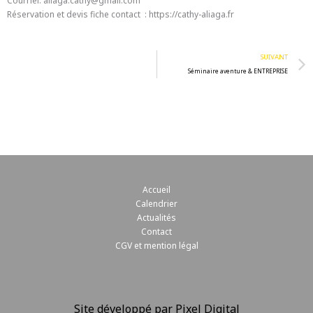
Courriel. aliaga.cathy@gmail.com
Réservation et devis fiche contact : https://cathy-aliaga.fr
SUIVANT
Séminaire aventure & ENTREPRISE
Accueil
Calendrier
Actualités
Contact
CGV et mention légal
Site développé par Pixel Digital